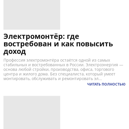
Электромонтёр: где
востребован и как повысить
доход
Профессия электромонтёра остаётся одной из самых
стабильных и востребованных в России. Электроэнергия —
основа любой стройки, производства, офиса, торгового
центра и жилого дома. Без специалиста, который умеет
монтировать, обслуживать и ремонтировать эл...
ЧИТАТЬ ПОЛНОСТЬЮ