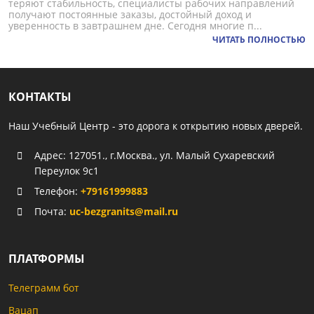
теряют стабильность, специалисты рабочих направлений
получают постоянные заказы, достойный доход и
уверенность в завтрашнем дне. Сегодня многие п...
ЧИТАТЬ ПОЛНОСТЬЮ
КОНТАКТЫ
Наш Учебный Центр - это дорога к открытию новых дверей.
Адрес: 127051., г.Москва., ул. Малый Сухаревский
Переулок 9с1
Телефон:
+79161999883
Почта:
uc-bezgranits@mail.ru
ПЛАТФОРМЫ
Телеграмм бот
Вацап