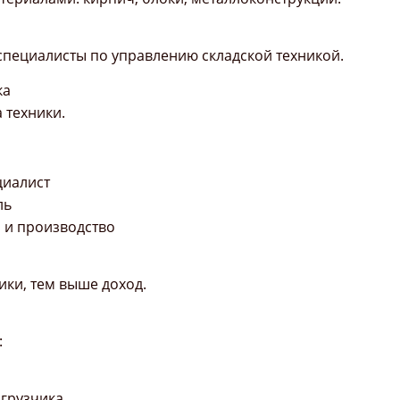
специалисты по управлению складской техникой.
ка
 техники.
циалист
ль
ы и производство
ики, тем выше доход.
:
огрузчика