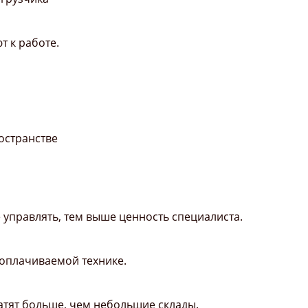
т к работе.
остранстве
 управлять, тем выше ценность специалиста.
ооплачиваемой технике.
атят больше, чем небольшие склады.