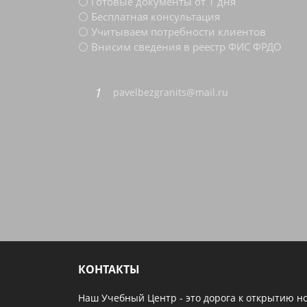
⚪ Готовые документы от 1 дня
⚪ Бесплатная консультация
⚪ Учитываем потребности клиентов
⚪ Внисим сведения в реестр ФИС ФРДО
pavelbezgranits@mail.ru
КОНТАКТЫ
Наш Учебный Центр - это дорога к открытию н